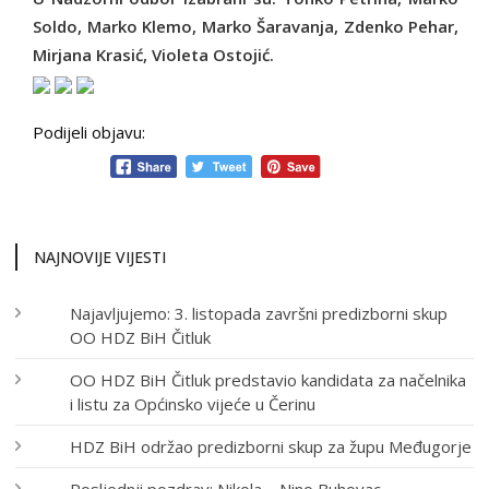
Soldo, Marko Klemo, Marko Šaravanja, Zdenko Pehar,
Mirjana Krasić, Violeta Ostojić.
Podijeli objavu:
NAJNOVIJE VIJESTI
Najavljujemo: 3. listopada završni predizborni skup
OO HDZ BiH Čitluk
OO HDZ BiH Čitluk predstavio kandidata za načelnika
i listu za Općinsko vijeće u Čerinu
HDZ BiH održao predizborni skup za župu Međugorje
Posljednji pozdrav: Nikola – Nino Buhovac