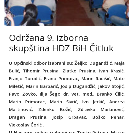
Održana 9. izborna
skupština HDZ BiH Čitluk
U Općinski odbor izabrani su:
Željko Dugandžić, Maja
Bulić, Tihomir Prusina, Zlatko Prusina, Ivan Krasić,
Franjo Turudić,
Frano Primorac, Marin Radišić, Mate
Miletić, Marin Barbarić, Josip Dugandžić, Jakov Stojić,
Pavo Zovko, Ilija Šego dr. vet. med.,
Branko Čilić,
Marin Primorac, Marin
Sivrić, Ivo Jerkić, Andrea
Martinović, Zdenko Božić, Zdravka Martinović,
Dragan Prusina, Josip Grbavac, Boško Pehar,
Vjekoslav Ćorić .
U Nadzorni odbor izabrani su: Tonko Petrina, Marko