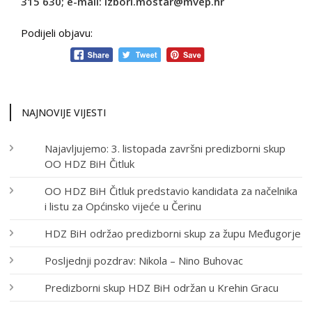
315 630; e-mail:
izbori.mostar@mvep.hr
Podijeli objavu:
NAJNOVIJE VIJESTI
Najavljujemo: 3. listopada završni predizborni skup
OO HDZ BiH Čitluk
OO HDZ BiH Čitluk predstavio kandidata za načelnika
i listu za Općinsko vijeće u Čerinu
HDZ BiH održao predizborni skup za župu Međugorje
Posljednji pozdrav: Nikola – Nino Buhovac
Predizborni skup HDZ BiH održan u Krehin Gracu