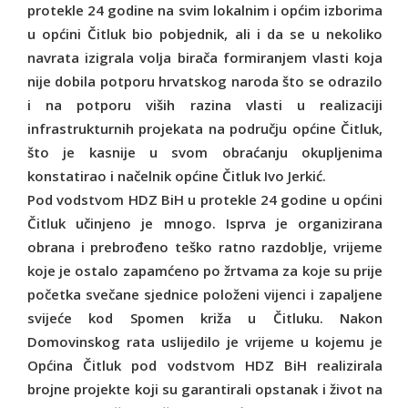
protekle 24 godine na svim lokalnim i općim izborima
u općini Čitluk bio pobjednik, ali i da se u nekoliko
navrata izigrala volja birača formiranjem vlasti koja
nije dobila potporu hrvatskog naroda što se odrazilo
i na potporu viših razina vlasti u realizaciji
infrastrukturnih projekata na području općine Čitluk,
što je kasnije u svom obraćanju okupljenima
konstatirao i načelnik općine Čitluk Ivo Jerkić.
Pod vodstvom HDZ BiH u protekle 24 godine u općini
Čitluk učinjeno je mnogo. Isprva je organizirana
obrana i prebrođeno teško ratno razdoblje, vrijeme
koje je ostalo zapamćeno po žrtvama za koje su prije
početka svečane sjednice položeni vijenci i zapaljene
svijeće kod Spomen križa u Čitluku. Nakon
Domovinskog rata uslijedilo je vrijeme u kojemu je
Općina Čitluk pod vodstvom HDZ BiH realizirala
brojne projekte koji su garantirali opstanak i život na