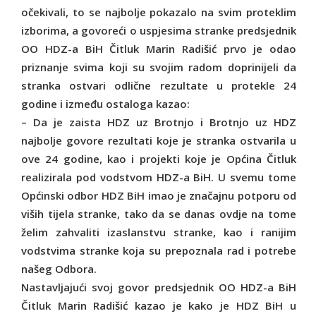
očekivali, to se najbolje pokazalo na svim proteklim
izborima, a govoreći o uspjesima stranke predsjednik
OO HDZ-a BiH Čitluk Marin Radišić prvo je odao
priznanje svima koji su svojim radom doprinijeli da
stranka ostvari odlične rezultate u protekle 24
godine i između ostaloga kazao:
– Da je zaista HDZ uz Brotnjo i Brotnjo uz HDZ
najbolje govore rezultati koje je stranka ostvarila u
ove 24 godine, kao i projekti koje je Općina Čitluk
realizirala pod vodstvom HDZ-a BiH. U svemu tome
Općinski odbor HDZ BiH imao je značajnu potporu od
viših tijela stranke, tako da se danas ovdje na tome
želim zahvaliti izaslanstvu stranke, kao i ranijim
vodstvima stranke koja su prepoznala rad i potrebe
našeg Odbora.
Nastavljajući svoj govor predsjednik OO HDZ-a BiH
Čitluk Marin Radišić kazao je kako je HDZ BiH u