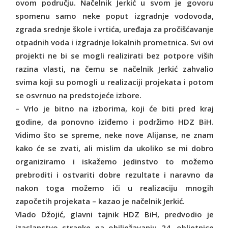
ovom području. Načelnik Jerkić u svom je govoru
spomenu samo neke poput izgradnje vodovoda,
zgrada srednje škole i vrtića, uređaja za pročišćavanje
otpadnih voda i izgradnje lokalnih prometnica. Svi ovi
projekti ne bi se mogli realizirati bez potpore viših
razina vlasti, na čemu se načelnik Jerkić zahvalio
svima koji su pomogli u realizaciji projekata i potom
se osvrnuo na predstojeće izbore.
– Vrlo je bitno na izborima, koji će biti pred kraj
godine, da ponovno iziđemo i podržimo HDZ BiH.
Vidimo što se spreme, neke nove Alijanse, ne znam
kako će se zvati, ali mislim da ukoliko se mi dobro
organiziramo i iskažemo jedinstvo to možemo
prebroditi i ostvariti dobre rezultate i naravno da
nakon toga možemo ići u realizaciju mnogih
započetih projekata – kazao je načelnik Jerkić.
Vlado Džojić, glavni tajnik HDZ BiH, predvodio je
izaslanstvo stranke na obilježavanju 24. obljetnice