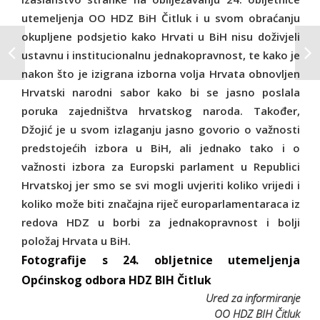
utemeljenja OO HDZ BiH Čitluk i u svom obraćanju
okupljene podsjetio kako Hrvati u BiH nisu doživjeli
ustavnu i institucionalnu jednakopravnost, te kako je
nakon što je izigrana izborna volja Hrvata obnovljen
Hrvatski narodni sabor kako bi se jasno poslala
poruka zajedništva hrvatskog naroda. Također,
Džojić je u svom izlaganju jasno govorio o važnosti
predstojećih izbora u BiH, ali jednako tako i o
važnosti izbora za Europski parlament u Republici
Hrvatskoj jer smo se svi mogli uvjeriti koliko vrijedi i
koliko može biti značajna riječ europarlamentaraca iz
redova HDZ u borbi za jednakopravnost i bolji
položaj Hrvata u BiH.
Fotografije s 24. obljetnice utemeljenja
Općinskog odbora HDZ BIH Čitluk
Ured za informiranje
OO HDZ BIH Čitluk