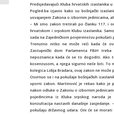
Predsjedavajući Kluba hrvatskih izaslanika 
Pogled.ba izjavio kako su bošnjački izasla
usvajanjem Zakona o izbornim jedinicama, ali
– Mi smo zakon tretirali po članku 117. i o
hrvatskom i srpskom Klubu izaslanika. Samo
sada na Zajedničkom povjerenstvu pokušati p
Trenutno nitko ne može reći kada će ovo
Zastupnički dom Parlamenta FBiH treba 
nepoznanica kada će se to dogoditi. Ako t
kosenzusom, a njega sigurno neće biti. To n
kolegica Lidija Bradara, ovaj zakon ne može p
Osvrnuo se i na pokušaje bošnjačkih izaslan
sporni zakon. Martinović je rekao kako je 
nakon odluke o Zakonu o izbornim jedinicama,
pojedincima iz Kluba srpskog naroda je 
konzultacija nastavili današnje zasjedanje. 
pokušaju državnog udara. Oni će se morati 