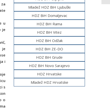
 za
Mladež HDZ BiH Ljubuški
ate
HDZ BiH Domaljevac
e u
HDZ BiH Rama
 je
HDZ BiH Vitez
HDZ BiH Odžak
ić,
 je
HDZ BiH ZE-DO
ose
HDZ BiH Grude
a i
HDZ BiH Novo Sarajevo
HDZ Hrvatske
oje
icu
Mladež HDZ Hrvatske
i s
kon
o o
ima