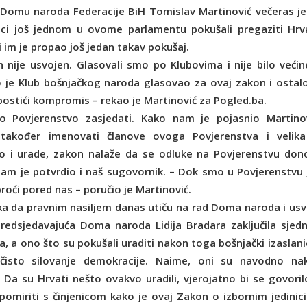
u Domu naroda Federacije BiH Tomislav Martinović večeras je
nici još jednom u ovome parlamentu pokušali pregaziti Hrv
 im je propao još jedan takav pokušaj.
n nije usvojen. Glasovali smo po Klubovima i nije bilo većin
 je Klub bošnjačkog naroda glasovao za ovaj zakon i ostalo
ostići kompromis – rekao je Martinović za Pogled.ba.
 Povjerenstvo zasjedati. Kako nam je pojasnio Martinov
također imenovati članove ovoga Povjerenstva i velika
o i urade, zakon nalaže da se odluke na Povjerenstvu don
am je potvrdio i naš sugovornik. – Dok smo u Povjerenstvu j
roći pored nas – poručio je Martinović.
ika da pravnim nasiljem danas utiču na rad Doma naroda i usv
predsjedavajuća Doma naroda Lidija Bradara zaključila sjedn
 a ono što su pokušali uraditi nakon toga bošnjački izaslanic
čisto silovanje demokracije. Naime, oni su navodno na
– Da su Hrvati nešto ovakvo uradili, vjerojatno bi se govoril
pomiriti s činjenicom kako je ovaj Zakon o izbornim jedinic