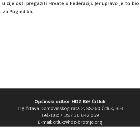
 cijelosti pregaziti Hrvate u Federaciji. Jer upravo je to bio 
i za Pogled.ba.
Općinski odbor HDZ BiH Čitluk
Trg žrtava Domovinskog rata 2, 88260 Čitluk, BiH
Tel./Fax: + 387 36 642 059
E-mail:
citluk@hdz-brotnjo.org