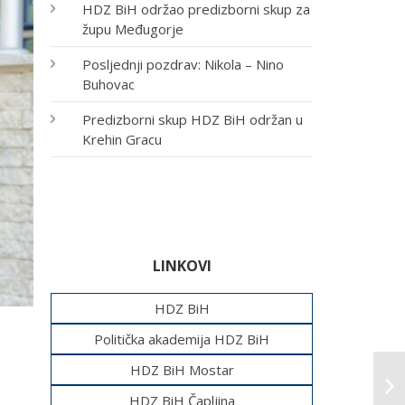
HDZ BiH održao predizborni skup za
župu Međugorje
Posljednji pozdrav: Nikola – Nino
Buhovac
Predizborni skup HDZ BiH održan u
Krehin Gracu
LINKOVI
HDZ BiH
Politička akademija HDZ BiH
HDZ BiH Mostar
HDZ BiH Čapljina