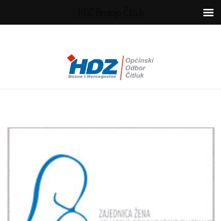
HDZ Brotnjo Čitluk