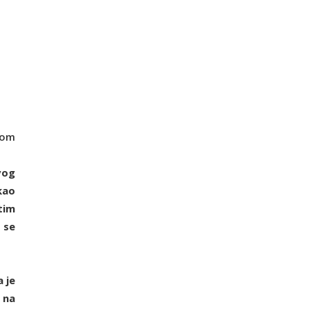
vom
vog
kao
tim
 se
 je
 na