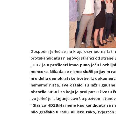
Gospodin Jerkić se na kraju osvrnuo na laži
protukandidatu i njegovoj stranci od strane 
„HDZ je u prošlosti imao puno jaču i ozbil
mentora. Nikada se nismo služili prljavim 
ni u duhu demokratske borbe. Iz dokumenta S
nemamo ništa, sve ostalo su laži i gnusn
obratila SIP-u i za koju ja prvi put u životu 
Ivo Jerkić je izlaganje završio pozivom stanov
“Glas za HDZBiH i mene kao kandidata za nač
bilo grešaka u radu. Ali isto tako, svjestan