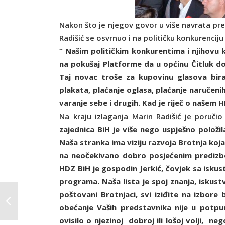
Nakon što je njegov govor u više navrata p
Radišić se osvrnuo i na političku konkurenciju
“ Našim političkim konkurentima i njihovu
na pokušaj Platforme da u općinu Čitluk dođ
Taj novac troše za kupovinu glasova birač
plakata, plaćanje oglasa, plaćanje naručen
varanje sebe i drugih. Kad je riječ o našem
Na kraju izlaganja Marin Radišić je poruči
zajednica BiH je više nego uspješno položil
Naša stranka ima viziju razvoja Brotnja ko
na neočekivano dobro posjećenim predizbo
HDZ BiH je gospodin Jerkić, čovjek sa iskust
programa. Naša lista je spoj znanja, iskust
poštovani Brotnjaci, svi iziđite na izbor
obećanje Vaših predstavnika nije u potpun
ovisilo o njezinoj dobroj ili lošoj volji, n