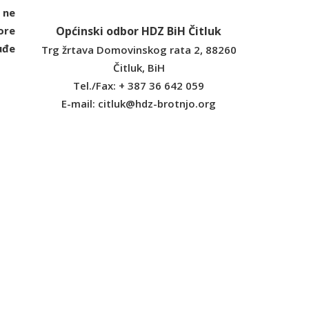
 ne
ore
Općinski odbor HDZ BiH Čitluk
uđe
Trg žrtava Domovinskog rata 2, 88260
Čitluk, BiH
Tel./Fax: + 387 36 642 059
E-mail:
citluk@hdz-brotnjo.org