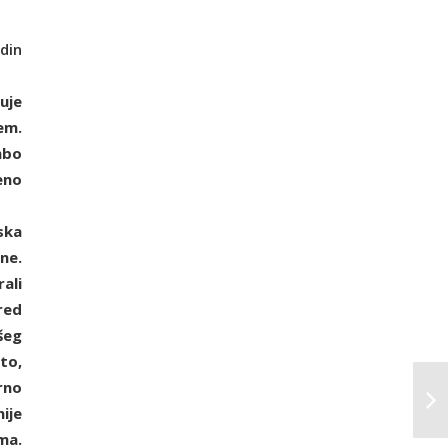
din
uje
em.
mbo
eno
ska
ne.
ali
red
šeg
to,
rno
ije
ma.