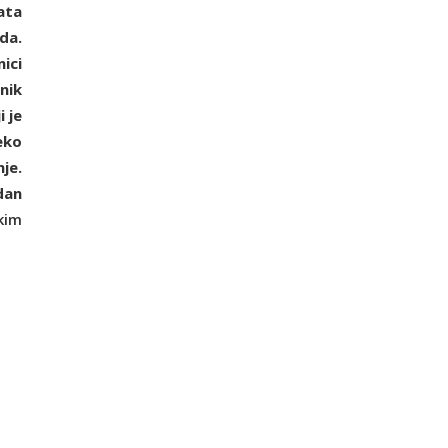
ata
da.
ici
nik
 je
eko
je.
dan
kim