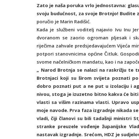
Zato je naša poruka vrlo jednostavna: glasuj
svoju budućnost, za svoje Brotnjo! Budite 
poručio je Marin Radišić.
Kada je službeni voditelj najavio Ivu Inu J
dvoranom se zaorio ogroman pljesak i skan
riječima zahvale predsjedavajućem Vijeća min
potpori stanovnicima općine Čitluk. Gospodin
svome načelničkom mandatu, kao i na započe
„ Narod Brotnja se nalazi na raskrižju te tr
Brotnjaci koji su širom svijeta poznati po
dobro poznati put a ne put u izolaciju i a
nivou, stoga je izuzetno bitno kakva će bit
vlasti sa višim razinama vlasti. Upravo us
moje navode. Prva faza izgradnje nikada se n
vladi, čiji članovi su bili tadašnji ministr
stranke preuzele vođenje županijske Vla
nastavak izgradnje. Srećom, HDZ je sudjelo