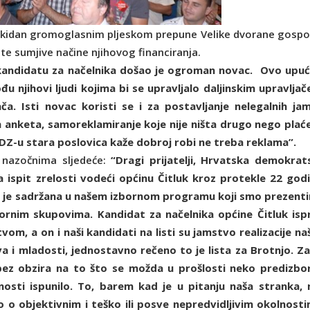
rekidan gromoglasnim pljeskom prepune Velike dvorane gospo
 te sumjive načine njihovog financiranja.
 kandidatu za načelnika došao je ogroman novac. Ovo upuć
u njihovi ljudi kojima bi se upravljalo daljinskim upravljač
a. Isti novac koristi se i za postavljanje nelegalnih ja
ih anketa, samoreklamiranje koje nije ništa drugo nego plać
 HDZ-u stara poslovica kaže dobroj robi ne treba reklama”.
o nazočnima sljedeće:
“Dragi prijatelji, Hrvatska demokrat
a ispit zrelosti vodeći općinu Čitluk kroz protekle 22 godi
ja je sadržana u našem izbornom programu koji smo prezentir
rnim skupovima. Kandidat za načelnika općine Čitluk isp
vom, a on i naši kandidati na listi su jamstvo realizacije na
va i mladosti, jednostavno rečeno to je lista za Brotnjo. Za
e bez obzira na to što se možda u prošlosti neko predizbo
osti ispunilo. To, barem kad je u pitanju naša stranka, n
ego o objektivnim i teško ili posve nepredvidljivim okolnosti