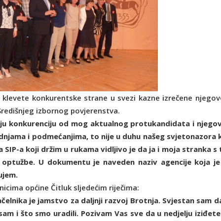
 i klevete konkurentske strane u svezi kazne izrečene njego
Središnjeg izbornog povjerenstva.
jniju konkurenciju od mog aktualnog protukandidata i njego
radnjama i podmećanjima, to nije u duhu našeg svjetonazora 
IP-a koji držim u rukama vidljivo je da ja i moja stranka s 
e optužbe. U dokumentu je naveden naziv agencije koja je
čujem.
nicima općine Čitluk sljedećim riječima:
elnika je jamstvo za daljnji razvoj Brotnja. Svjestan sam da
 sam i što smo uradili. Pozivam Vas sve da u nedjelju iziđete