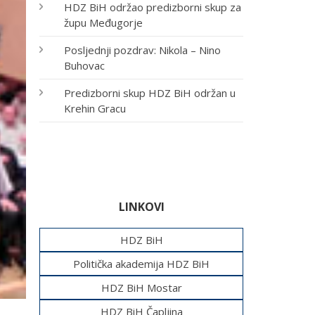
HDZ BiH održao predizborni skup za
župu Međugorje
Posljednji pozdrav: Nikola – Nino
Buhovac
Predizborni skup HDZ BiH održan u
Krehin Gracu
LINKOVI
HDZ BiH
Politička akademija HDZ BiH
HDZ BiH Mostar
HDZ BiH Čapljina