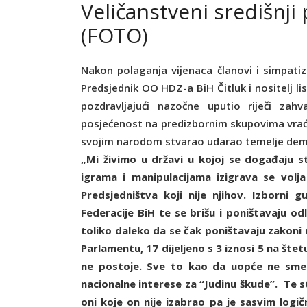
Veličanstveni središnji
(FOTO)
Nakon polaganja vijenaca članovi i simpati
Predsjednik OO HDZ-a BiH Čitluk i nositelj li
pozdravljajući nazočne uputio riječi zah
posjećenost na predizbornim skupovima vrać
svojim narodom stvarao udarao temelje demo
„Mi živimo u državi u kojoj se događaju st
igrama i manipulacijama izigrava se volj
Predsjedništva koji nije njihov. Izborni 
Federacije BiH te se brišu i poništavaju o
toliko daleko da se čak poništavaju zakoni
Parlamentu, 17 dijeljeno s 3 iznosi 5 na št
ne postoje. Sve to kao da uopće ne sm
nacionalne interese za “Judinu škude”. Te 
oni koje on nije izabrao pa je sasvim logi