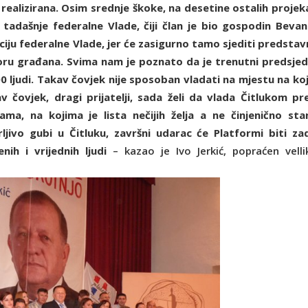
 realizirana. Osim srednje škoke, na desetine ostalih projek
 i tadašnje federalne Vlade, čiji član je bio gospodin Bevan
iju federalne Vlade, jer će zasigurno tamo sjediti predstavn
oru građana. Svima nam je poznato da je trenutni predsjed
 ljudi. Takav čovjek nije sposoban vladati na mjestu na koji
 čovjek, dragi prijatelji, sada želi da vlada Čitlukom pr
ma, na kojima je lista nečijih želja a ne činjenično stan
ljivo gubi u Čitluku, završni udarac će Platformi biti za
ih i vrijednih ljudi
– kazao je Ivo Jerkić, popraćen velli