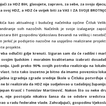
ući za HDZ BiH, glasujete, zapravo, za sebe, za svoju djecu,
za svoj HDZ, a HDZ će uvijek biti za VAS I ZA SVOJE BROTNJ
erkića kao aktualnog i budućeg načelnika općine Čitluk Veli
diranje svih nazočnih. Načelnik je svoje izalaganje zapo
istara BiH gospodinu Vjekoslavu Bevandi na velikoj i nesebič
 Jerkić je podsjetio nazočne na uspješno realizirane projekt
te projekte.
eba odlučiti gdje krenuti. Siguran sam da će radišni i marlj
 svojim ljudskim i moralnim kvalitetama izabrati dosadašn
goniju. Ljudi preko 90% svojih potreba realiziraju na lokal
i vlast. Isto tako izuzetno je bitno da imamo poveznicu loka
pješna izgradnja zgrade srednje škole u Čitluku potvrđuje 
e bi realizirala da HDZ nije sudjelovao u tadašnjoj županijs
i Stjepan Krasić i Tomislav Martinović. Nakon što su neke dr
de, nije postojala nikakva šansa da se odobre sredstva
vao u radu federalne vlade. Zahvaljujući, gospodinu Vjekosl