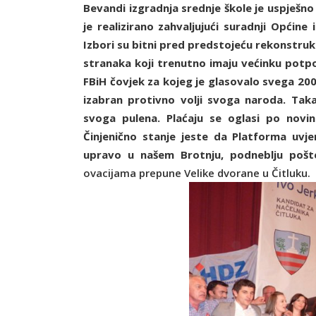
Bevandi izgradnja srednje škole je uspješno
je realizirano zahvaljujući suradnji Općine
Izbori su bitni pred predstojeću rekonstrukc
stranaka koji trenutno imaju većinku potp
FBiH čovjek za kojeg je glasovalo svega 2000
izabran protivno volji svoga naroda. Takav
svoga pulena. Plaćaju se oglasi po novina
Činjenično stanje jeste da Platforma uvjer
upravo u našem Brotnju, podneblju pošten
ovacijama prepune Velike dvorane u Čitluku.