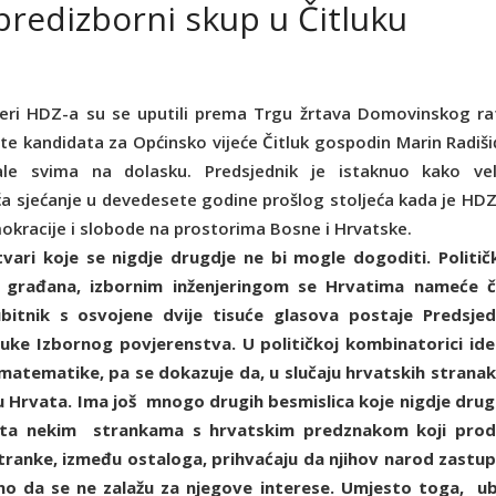
 predizborni skup u Čitluku
zeri HDZ-a su se uputili prema Trgu žrtava Domovinskog ra
ste kandidata za Općinsko vijeće Čitluk gospodin Marin Radiši
vale svima na dolasku. Predsjednik je istaknuo kako vel
a sjećanje u devedesete godine prošlog stoljeća kada je HDZ
kracije i slobode na prostorima Bosne i Hrvatske.
vari koje se nigdje drugdje ne bi mogle dogoditi. Politič
a građana, izbornim inženjeringom se Hrvatima nameće č
gubitnik s osvojene dvije tisuće glasova postaje Predsjed
dluke Izbornog povjerenstva. U političkoj kombinatorici ide
 matematike, pa se dokazuje da, u slučaju hrvatskih stranak
etu Hrvata. Ima još mnogo drugih besmislica koje nigdje drug
eta nekim strankama s hrvatskim predznakom koji prod
stranke, između ostaloga, prihvaćaju da njihov narod zastup
čno da se ne zalažu za njegove interese. Umjesto toga, ub