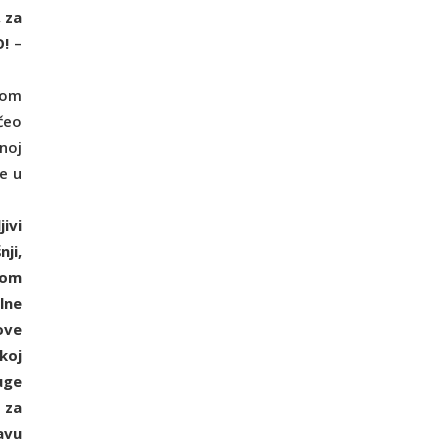
 za
O!
–
kom
čeo
noj
e u
ivi
ji,
nom
lne
ove
koj
uge
 za
avu