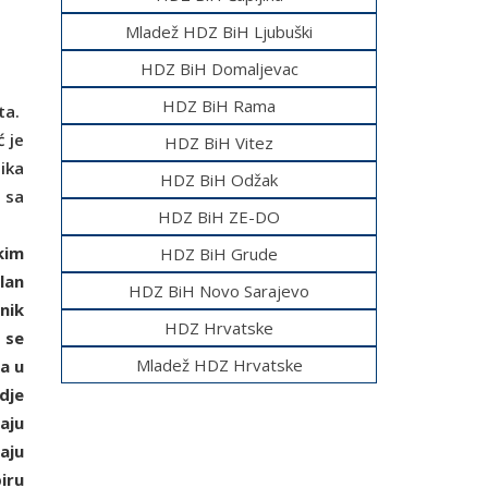
Mladež HDZ BiH Ljubuški
HDZ BiH Domaljevac
HDZ BiH Rama
ta.
ć je
HDZ BiH Vitez
ika
HDZ BiH Odžak
 sa
HDZ BiH ZE-DO
kim
HDZ BiH Grude
lan
HDZ BiH Novo Sarajevo
nik
HDZ Hrvatske
 se
Mladež HDZ Hrvatske
a u
dje
aju
aju
iru